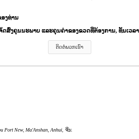
ຂອງທ່ານ
ຈັດສົ່ງຄຸນນະພາບ ແລະຄຸນຄ່າຂອງຂວດທີ່ຕ້ອງການ, ທັນເວລ
ຕິດ​ຕໍ່​ພວກ​ເຮົາ
ort New, Ma'Anshan, Anhui, ຈີນ.