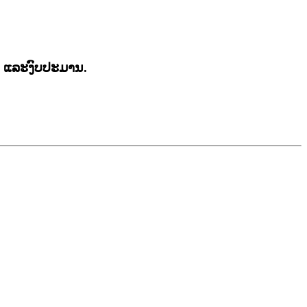
າ ແລະງົບປະມານ.