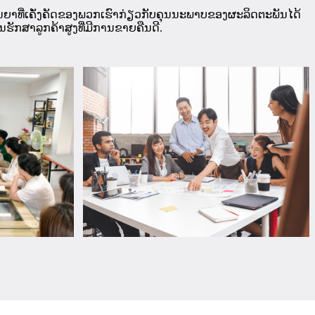
ັນຍາທີ່ເຄັ່ງຄັດຂອງພວກເຮົາກ່ຽວກັບຄຸນນະພາບຂອງຜະລິດຕະພັນໄດ້
ນຮັກສາລູກຄ້າສູງທີ່ມີການຂາຍຄືນດີ.