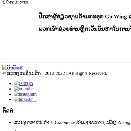
ພໍໃຈຂອງທ່ານ.
ປຶກສາຜູ້ຊ່ຽວຊານດ້ານກະຕຸກ Go Wing 
ພວກເຮົາຊ່ວຍທ່ານຫຼີກເວັ້ນບັນຫາໃນການ
© ສະຫງວນລິຂະສິດ - 2010-2022 : All Rights Reserved.
ຕິດຕໍ່
ສວນອຸດສາຫະ ກຳ E-Commerce ຂ້າມຊາຍແດນ, ເມືອງ Zhengpu P