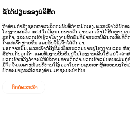
ຂໍ້ໄດ້ປຽບຂອງບໍລິສັດ
ຖ້າທ່ານກໍາລັງຊອກຫາຜະລິດຕະພັນທີ່ກໍາຫນົດເອງ, ພວກເຮົາໄດ້ພັດທ
ໂຮງງານຜະລິດ mold ໃດມີຄຸນນະພາບດີກວ່າ;ພວກເຮົາໄດ້ສີດຫຼາຍຂ
ລູກຄ້າ, ແລະພວກເຮົາຮູ້ວ່າໂຮງງານສີດພົ່ນທີ່ນໍາສະເຫນີຜົນກະທົບທີ່ດ
ໃຈແກ່ເຈົ້າຫຼາຍຂຶ້ນ ແລະຮັບໃຊ້ເຈົ້າໄດ້ດີກວ່າ.
ນອກຈາກນັ້ນ, ພວກເຮົາກໍ່ຕັ້ງທີມເພື່ອສະແຕນບາຍຢູ່ໂຮງງານ ແລະ ຫ້ອງການ
ສື່ສານກັບລູກຄ້າ, ແລະທີມງານອື່ນຢືນຢູ່ໃນໂຮງງານເພື່ອໃຫ້ແນ່ໃຈ
ພວກເຮົາຫວັງວ່າຈະໃຫ້ບໍລິການທ່ານດີກວ່າ.ພວກເຮົາແນ່ນອນແມ່ນຄູ່ຮ່ວ
ມີຈິດໃຈ.ເວລາຫນ້ອຍທີ່ທ່ານໃຊ້ເວລາໃນການຊອກຫາຜູ້ສະຫນອງໃຫມ່
ພັດທະນາທຸລະກິດຂອງທ່ານ.ມາຊະນະນຳກັນ!
ຕິດ​ຕໍ່​ພວກ​ເຮົາ