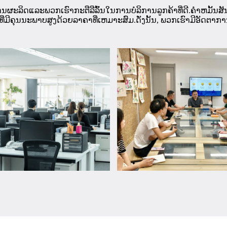
ຜະລິດແລະພວກເຮົາກະຕືລືລົ້ນໃນການບໍລິການລູກຄ້າທີ່ດີ.ຄໍາຫມັ້ນສ
ີ່ມີຄຸນນະພາບສູງດ້ວຍລາຄາທີ່ເຫມາະສົມ.ດັ່ງນັ້ນ, ພວກເຮົາມີອັດຕາກາ