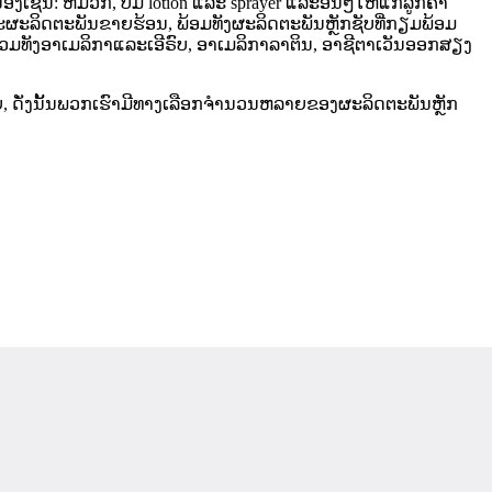
້ອງເຊັ່ນ: ຫມວກ, ປັ໊ມ lotion ແລະ sprayer ແລະອື່ນໆໃຫ້ແກ່ລູກຄ້າ
ິດຕະພັນຂາຍຮ້ອນ, ພ້ອມທັງຜະລິດຕະພັນຫຼັກຊັບທີ່ກຽມພ້ອມ
ລວມທັງອາເມລິກາແລະເອີຣົບ, ອາເມລິກາລາຕິນ, ອາຊີຕາເວັນອອກສຽງ
ຍ, ດັ່ງນັ້ນພວກເຮົາມີທາງເລືອກຈໍານວນຫລາຍຂອງຜະລິດຕະພັນຫຼັກ