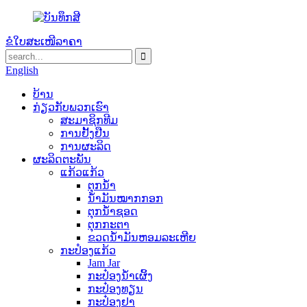
ຂໍໃບສະເໜີລາຄາ
English
ບ້ານ
ກ່ຽວ​ກັບ​ພວກ​ເຮົາ
ສະມາຊິກທີມ
ການຢັ້ງຢືນ
ການຜະລິດ
ຜະລິດຕະພັນ
ແກ້ວແກ້ວ
ຕຸກນ້ຳ
ນ້ຳມັນໝາກກອກ
ຕຸກນ້ຳຊອດ
ຕຸກກະຕາ
ຂວດນ້ໍາມັນຫອມລະເຫີຍ
ກະປ໋ອງແກ້ວ
Jam Jar
ກະປ໋ອງນໍ້າເຜິ້ງ
ກະປ໋ອງທຽນ
ກະປ໋ອງຢາ