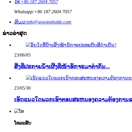
ໂທ:
+86 187 2604 7057
Whatsapp:
+86 187 2604 7057
ອີເມວ:
info@gowingbottle.com
ຂ່າວ​ລ່າ​ສຸດ
23/06/05
ສິ່ງ​ທີ່​ປະກາຍ​ນ້ຳ​ເຜີ້ງ​ທີ່​ໜ້າ​ຮັກ​ຈະ​ມາ​ຕຳ​ກັນ...
23/05/30
ເຮັດແນວໃດພວກເຮົາຕອບສະຫນອງຄວາມຕ້ອງການຂອງ
ໂທລະສັບ