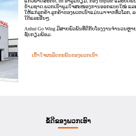
ແກ້ວພາດສະຕິກ, tin ອາລູມິນຽມ, ກ່ອງ tinplate ແລະປິດພີ່ນ
ຂ້າມຊາດ.ພວກເຮົາພູມໃຈສະໜອງການອອກແບບໃໝ່ ແລະຜະລ
ໃຫ້ແກ່ລູກຄ້າ.ລູກຄ້າຂອງພວກເຮົາແມ່ນມາຈາກທົ່ວໂລກ, 
ໃຕ້ແລະອື່ນໆ.
Anhui Go Wing ມີສາຍພົວພັນທີ່ດີກັບໂຮງງານຈໍານວນຫຼາ
ຊັບກຽມພ້ອມ.
ເຂົ້າໃຈຜະລິດຕະພັນຂອງພວກເຮົາ
ຂໍ້ດີຂອງພວກເຮົາ