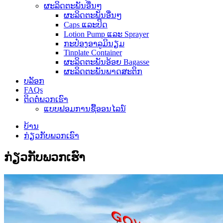
ຜະລິດຕະພັນອື່ນໆ
ຜະລິດຕະພັນອື່ນໆ
Caps ແລະປິດ
Lotion Pump ແລະ Sprayer
ກະປ໋ອງອາລູມິນຽມ
Tinplate Container
ຜະລິດຕະພັນອ້ອຍ Bagasse
ຜະລິດຕະພັນພາດສະຕິກ
ບລັອກ
FAQs
ຕິດ​ຕໍ່​ພວກ​ເຮົາ
ແບບຟອມການຊື້ອອນໄລນ໌
ບ້ານ
ກ່ຽວ​ກັບ​ພວກ​ເຮົາ
ກ່ຽວ​ກັບ​ພວກ​ເຮົາ