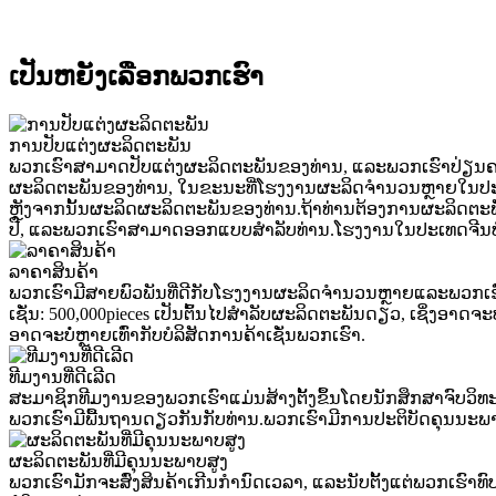
ເປັນຫຍັງເລືອກພວກເຮົາ
ການປັບແຕ່ງຜະລິດຕະພັນ
ພວກເຮົາສາມາດປັບແຕ່ງຜະລິດຕະພັນຂອງທ່ານ, ແລະພວກເຮົາປ່ຽນຄວາ
ຜະລິດຕະພັນຂອງທ່ານ, ໃນຂະນະທີ່ໂຮງງານຜະລິດຈໍານວນຫຼາຍໃນປະເ
ຫຼັງຈາກນັ້ນຜະລິດຜະລິດຕະພັນຂອງທ່ານ.ຖ້າທ່ານຕ້ອງການຜະລິດຕະພັ
ປີ, ແລະພວກເຮົາສາມາດອອກແບບສໍາລັບທ່ານ.ໂຮງງານໃນປະເທດຈີນບໍ່ມີເວລ
ລາຄາສິນຄ້າ
ພວກເຮົາມີສາຍພົວພັນທີ່ດີກັບໂຮງງານຜະລິດຈໍານວນຫຼາຍແລະພວກເຮົ
ເຊັ່ນ: 500,000pieces ເປັນຕົ້ນໄປສໍາລັບຜະລິດຕະພັນດຽວ, ເຊິ່ງອາດ
ອາດຈະບໍ່ຫຼາຍເທົ່າກັບບໍລິສັດການຄ້າເຊັ່ນພວກເຮົາ.
ທີມງານທີ່ດີເລີດ
ສະມາຊິກທີມງານຂອງພວກເຮົາແມ່ນສ້າງຕັ້ງຂຶ້ນໂດຍນັກສຶກສາຈົບວິທະຍາໄລຕ່າງປະເທ
ພວກ​ເຮົາ​ມີ​ພື້ນ​ຖານ​ດຽວ​ກັນ​ກັບ​ທ່ານ​.ພວກເຮົາມີການປະຕິບັດຄຸນນະພ
ຜະລິດຕະພັນທີ່ມີຄຸນນະພາບສູງ
ພວກເຮົາມັກຈະສົ່ງສິນຄ້າເກີນກໍານົດເວລາ, ແລະນັບຕັ້ງແຕ່ພວກເຮົາທ