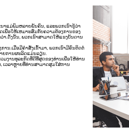
ະນາແມ່ພິມຫລາຍພັນຄົນ, ແລະພວກເຮົາຮູ້ວ່າ
ວດເພື່ອໃຫ້ເຫມາະສົມກັບຄວາມຕ້ອງການຂອງ
ີກວ່າ.ດັ່ງນັ້ນ, ພວກເຮົາສາມາດໃຫ້ແຮງບັນດານ
.ເມື່ອມີຄໍາສັ່ງເຂົ້າມາ, ພວກເຮົາມີຄົນຕິດຕໍ່
ວ່າສາຍການຜະລິດແມ່ນລຽບ.
ມງານທຸລະກິດທີ່ດີທີ່ສຸດຂອງທ່ານເພື່ອໃຫ້ທ່ານ
, ເວລາຫຼາຍທີ່ທ່ານສາມາດສຸມໃສ່ການ