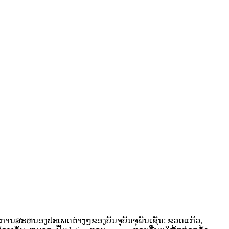
ໃສ່ການສະຫນອງປະເພດຕ່າງໆຂອງບັນຈຸບັນຈຸພັນເຊັ່ນ: ຂວດແກ້ວ,