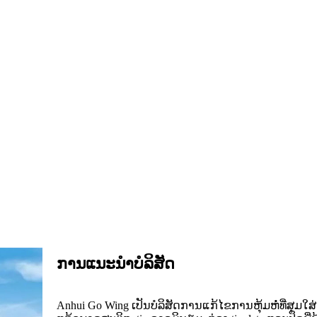
ການແນະນໍາບໍລິສັດ
Anhui Go Wing ເປັນບໍລິສັດການແກ້ໄຂການຫຸ້ມຫໍ່ທີ່ສຸມ