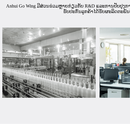
Anhui Go Wing ມີສ່ວນຮ່ວມຫຼາຍກ່ຽວກັບ R&D ແລະການປັບປຸງການ
ຮັບປະກັນລູກຄ້າໄດ້ຮັບຜະລິດຕະພັນທ