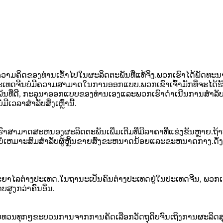
ມຄິດຂອງທ່ານເຂົ້າໄປໃນຜະລິດຕະພັນທີ່ແທ້ຈິງ.ພວກເຮົາໄດ້ພັດທະນ
ທດຈີນບໍ່ມີຄວາມສາມາດໃນການອອກແບບ.ພວກເຂົາເຈົ້າມັກທີ່ຈະໄດ້ຮ
ນທີ່ດີ, ກະລຸນາອອກແບບຂອງທ່ານເອງແລະພວກເຮົາດໍາເນີນການສໍາລັບທ່າ
າສໍາລັບສິ່ງເຫຼົ່ານີ້.
າສາມາດສະຫນອງຜະລິດຕະພັນເພີ່ມເຕີມທີ່ມີລາຄາທີ່ແຂ່ງຂັນຫຼາຍ.ຖ້
ຈະບໍ່ເຫມາະສົມສໍາລັບຜູ້ຫຼິ້ນຂາຍສົ່ງຂະຫນາດນ້ອຍແລະຂະຫນາດກາງ.ດັ່ງນ
ດ.ໃນ​ຖາ​ນະ​ເປັນ​ຄົນ​ຕ່າງ​ປະ​ເທດ​ຢູ່​ໃນ​ປະ​ເທດ​ຈີນ​, ພວກ​ເຮົາ​ເປັນ​ມື​ອາ​
າບສູງກວ່າຄົນອື່ນ.
ົບທວນທຸກໆຂະບວນການຈາກການຄັດເລືອກວັດຖຸດິບຈົນເຖິງການຜະລິດສຸດທ້າຍ