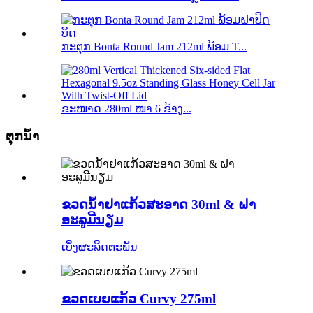
ກະຕຸກ Bonta Round Jam 212ml ພ້ອມ T...
ຂະໜາດ 280ml ໜາ 6 ຂ້າງ...
ຕຸກນ້ຳ
ຂວດນ້ຳຢາແກ້ວສະອາດ 30ml & ຝາ
ອະລູມີນຽມ
ເບິ່ງຜະລິດຕະພັນ
ຂວດເບຍແກ້ວ Curvy 275ml