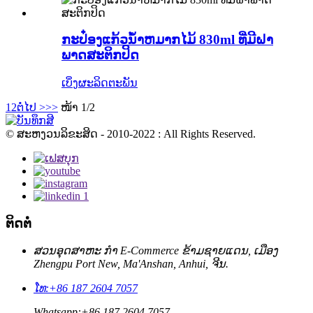
ກະປ໋ອງແກ້ວນ້ໍາຫມາກໄມ້ 830ml ທີ່ມີຝາ
ພາດສະຕິກປິດ
ເບິ່ງຜະລິດຕະພັນ
1
2
ຕໍ່ໄປ >
>>
ໜ້າ 1/2
© ສະຫງວນລິຂະສິດ - 2010-2022 : All Rights Reserved.
ຕິດຕໍ່
ສວນອຸດສາຫະ ກຳ E-Commerce ຂ້າມຊາຍແດນ, ເມືອງ
Zhengpu Port New, Ma'Anshan, Anhui, ຈີນ.
ໂທ:
+86 187 2604 7057
Whatsapp:
+86 187 2604 7057