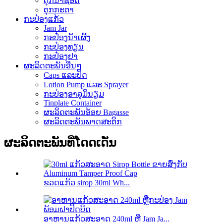
ຕຸກນ້ຳຊອດ
ຕຸກກະຕາ
ກະປ໋ອງແກ້ວ
Jam Jar
ກະປ໋ອງນໍ້າເຜິ້ງ
ກະປ໋ອງທຽນ
ກະປ໋ອງຢາ
ຜະລິດຕະພັນອື່ນໆ
Caps ແລະປິດ
Lotion Pump ແລະ Sprayer
ກະປ໋ອງອາລູມິນຽມ
Tinplate Container
ຜະລິດຕະພັນອ້ອຍ Bagasse
ຜະລິດຕະພັນພາດສະຕິກ
ຜະລິດຕະພັນທີ່ໂດດເດັ່ນ
ຂວດແກ້ວ sirop 30ml Wh...
ອາຫານແກ້ວສະອາດ 240ml ຫຼື Jam Ja...