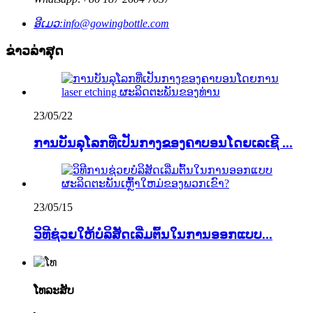
ອີເມວ:
info@gowingbottle.com
ຂ່າວ​ລ່າ​ສຸດ
23/05/22
ການບັນລຸໂລກທີ່ເປັນກາງຂອງຄາບອນໂດຍເລເຊີ ...
23/05/15
ວິທີ​ຊ່ວຍ​ໃຫ້​ບໍລິສັດ​ເລີ່ມ​ຕົ້ນ​ໃນ​ການ​ອອກ​ແບບ...
ໂທລະສັບ