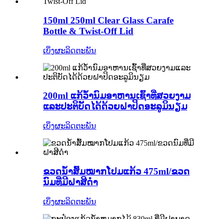
150ml 250ml Clear Glass Carafe
Bottle & Twist-Off Lid
ເບິ່ງຜະລິດຕະພັນ
200ml ແກ້ວ້ໍານົມອາຫານເຊົ້າທີ່ສວຍງາມ
ແລະປະຕິບັດໄດ້ດ້ວຍຝາປິດອະລູມິນຽມ
ເບິ່ງຜະລິດຕະພັນ
ຂວດນ້ຳສົ້ມໝາກໂປມແກ້ວ 475ml/ຂວດ
ນົມທີ່ມີຝາສີດຳ
ເບິ່ງຜະລິດຕະພັນ