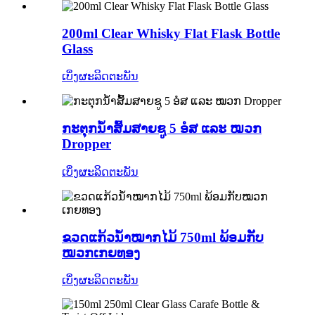
200ml Clear Whisky Flat Flask Bottle
Glass
ເບິ່ງຜະລິດຕະພັນ
ກະຕຸກນ້ຳສົ້ມສາຍຊູ 5 ອໍສ ແລະ ໝວກ
Dropper
ເບິ່ງຜະລິດຕະພັນ
ຂວດແກ້ວນ້ຳໝາກໄມ້ 750ml ພ້ອມກັບ
ໝວກເກຍທອງ
ເບິ່ງຜະລິດຕະພັນ