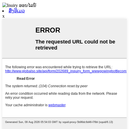
ສົ່ງອີເມວ
x