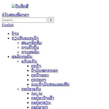
ຂໍໃບສະເໜີລາຄາ
English
ບ້ານ
ກ່ຽວ​ກັບ​ພວກ​ເຮົາ
ສະມາຊິກທີມ
ການຢັ້ງຢືນ
ການຜະລິດ
ຜະລິດຕະພັນ
ແກ້ວແກ້ວ
ຕຸກນ້ຳ
ນ້ຳມັນໝາກກອກ
ຕຸກນ້ຳຊອດ
ຕຸກກະຕາ
ຂວດນ້ໍາມັນຫອມລະເຫີຍ
ກະປ໋ອງແກ້ວ
Jam Jar
ກະປ໋ອງນໍ້າເຜິ້ງ
ກະປ໋ອງທຽນ
ກະປ໋ອງຢາ