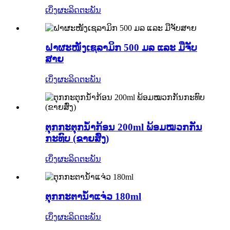
ເບິ່ງຜະລິດຕະພັນ
ຝາຜະໜັງເຊລາມິກ 500 ມລ ແລະ ມືຈັບ
ສາຍ
ເບິ່ງຜະລິດຕະພັນ
ຕຸກກະຕຸກນ້ຳກ້ອນ 200ml ພ້ອມໝວກກັນ
ກະທົບ (ຂາຍສົ່ງ)
ເບິ່ງຜະລິດຕະພັນ
ຕຸກກະຕານ້ຳແຈ່ວ 180ml
ເບິ່ງຜະລິດຕະພັນ