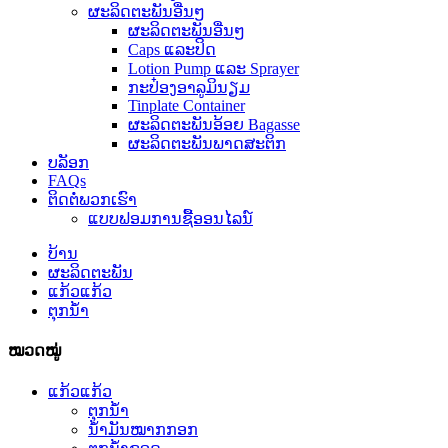
ຜະລິດຕະພັນອື່ນໆ
ຜະລິດຕະພັນອື່ນໆ
Caps ແລະປິດ
Lotion Pump ແລະ Sprayer
ກະປ໋ອງອາລູມິນຽມ
Tinplate Container
ຜະລິດຕະພັນອ້ອຍ Bagasse
ຜະລິດຕະພັນພາດສະຕິກ
ບລັອກ
FAQs
ຕິດ​ຕໍ່​ພວກ​ເຮົາ
ແບບຟອມການຊື້ອອນໄລນ໌
ບ້ານ
ຜະລິດຕະພັນ
ແກ້ວແກ້ວ
ຕຸກນ້ຳ
ໝວດໝູ່
ແກ້ວແກ້ວ
ຕຸກນ້ຳ
ນ້ຳມັນໝາກກອກ