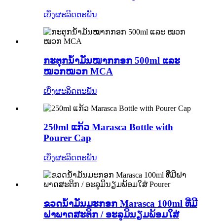
ເບິ່ງຜະລິດຕະພັນ
ກະຕຸກນ້ຳມັນໝາກກອກ 500ml ແລະ
ໝວກໝວກ MCA
ເບິ່ງຜະລິດຕະພັນ
250ml ແກ້ວ Marasca Bottle with
Pourer Cap
ເບິ່ງຜະລິດຕະພັນ
ຂວດນ້ໍາມັນມະກອກ Marasca 100ml ທີ່ມີ
ຝາພາດສະຕິກ / ອະລູມິນຽມພ້ອມໃສ່