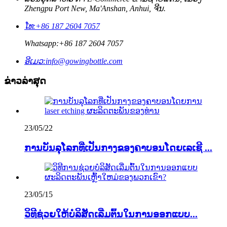
Zhengpu Port New, Ma'Anshan, Anhui, ຈີນ.
ໂທ:
+86 187 2604 7057
Whatsapp:
+86 187 2604 7057
ອີເມວ:
info@gowingbottle.com
ຂ່າວ​ລ່າ​ສຸດ
23/05/22
ການບັນລຸໂລກທີ່ເປັນກາງຂອງຄາບອນໂດຍເລເຊີ ...
23/05/15
ວິທີ​ຊ່ວຍ​ໃຫ້​ບໍລິສັດ​ເລີ່ມ​ຕົ້ນ​ໃນ​ການ​ອອກ​ແບບ...