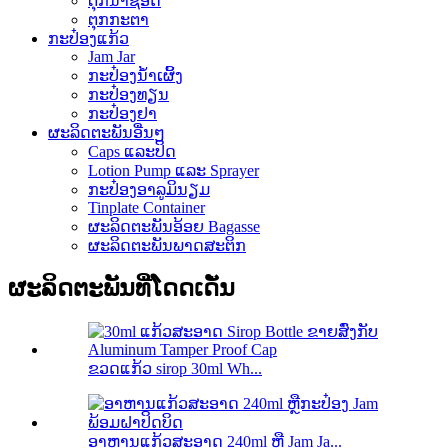
ຕຸກນ້ຳຊອດ
ຕຸກກະຕາ
ກະປ໋ອງແກ້ວ
Jam Jar
ກະປ໋ອງນໍ້າເຜິ້ງ
ກະປ໋ອງທຽນ
ກະປ໋ອງຢາ
ຜະລິດຕະພັນອື່ນໆ
Caps ແລະປິດ
Lotion Pump ແລະ Sprayer
ກະປ໋ອງອາລູມິນຽມ
Tinplate Container
ຜະລິດຕະພັນອ້ອຍ Bagasse
ຜະລິດຕະພັນພາດສະຕິກ
ຜະລິດຕະພັນທີ່ໂດດເດັ່ນ
ຂວດແກ້ວ sirop 30ml Wh...
ອາຫານແກ້ວສະອາດ 240ml ຫຼື Jam Ja...