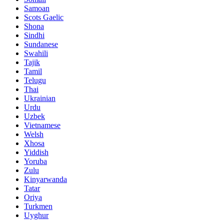
Samoan
Scots Gaelic
Shona
Sindhi
Sundanese
Swahili
Tajik
Tamil
Telugu
Thai
Ukrainian
Urdu
Uzbek
Vietnamese
Welsh
Xhosa
Yiddish
Yoruba
Zulu
Kinyarwanda
Tatar
Oriya
Turkmen
Uyghur