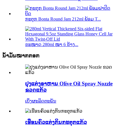
ກະຕຸກ Bonta Round Jam 212ml ພ້ອມ T...
ຂະໜາດ 280ml ໜາ 6 ຂ້າງ...
ນ້ຳມັນໝາກກອກ
ປຸງ​ແຕ່ງ​ອາ​ຫານ Olive Oil Spray Nozzle
ຂວດ​ແກ້ວ​
ເບິ່ງຜະລິດຕະພັນ
ເຮືອນຄົວແຕ່ງກິນກະຕຸກແກ້ວ