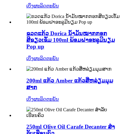
ເບິ່ງຜະລິດຕະພັນ
ຂວດແກ້ວ Dorica ນ້ຳມັນໝາກກອກ
ສີຂຽວເຂັ້ມ 100ml ພ້ອມຝາອະລູມີນຽມ
Pop up
ເບິ່ງຜະລິດຕະພັນ
200ml ແກ້ວ Amber ແກ້ວສີ່ຫລ່ຽມມຸມ
ສາກ
ເບິ່ງຜະລິດຕະພັນ
250ml Olive Oil Carafe Decanter ສໍາ
ລັບເຮືອນຄົວ