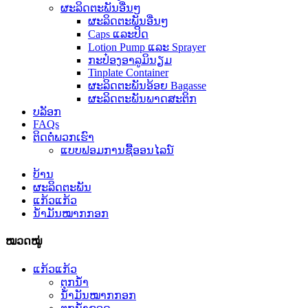
ຜະລິດຕະພັນອື່ນໆ
ຜະລິດຕະພັນອື່ນໆ
Caps ແລະປິດ
Lotion Pump ແລະ Sprayer
ກະປ໋ອງອາລູມິນຽມ
Tinplate Container
ຜະລິດຕະພັນອ້ອຍ Bagasse
ຜະລິດຕະພັນພາດສະຕິກ
ບລັອກ
FAQs
ຕິດ​ຕໍ່​ພວກ​ເຮົາ
ແບບຟອມການຊື້ອອນໄລນ໌
ບ້ານ
ຜະລິດຕະພັນ
ແກ້ວແກ້ວ
ນ້ຳມັນໝາກກອກ
ໝວດໝູ່
ແກ້ວແກ້ວ
ຕຸກນ້ຳ
ນ້ຳມັນໝາກກອກ