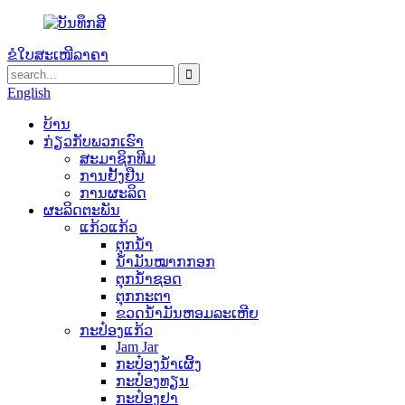
ຂໍໃບສະເໜີລາຄາ
English
ບ້ານ
ກ່ຽວ​ກັບ​ພວກ​ເຮົາ
ສະມາຊິກທີມ
ການຢັ້ງຢືນ
ການຜະລິດ
ຜະລິດຕະພັນ
ແກ້ວແກ້ວ
ຕຸກນ້ຳ
ນ້ຳມັນໝາກກອກ
ຕຸກນ້ຳຊອດ
ຕຸກກະຕາ
ຂວດນ້ໍາມັນຫອມລະເຫີຍ
ກະປ໋ອງແກ້ວ
Jam Jar
ກະປ໋ອງນໍ້າເຜິ້ງ
ກະປ໋ອງທຽນ
ກະປ໋ອງຢາ