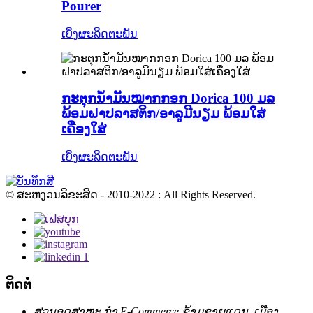
Pourer
ເບິ່ງຜະລິດຕະພັນ
ກະຕຸກນ້ຳມັນໝາກກອກ Dorica 100 ມລ
ພ້ອມຝາປລາສຕິກ/ອາລູມີນຽມ ພ້ອມໃສ່
ເຄື່ອງໃສ່
ເບິ່ງຜະລິດຕະພັນ
© ສະຫງວນລິຂະສິດ - 2010-2022 : All Rights Reserved.
ຕິດຕໍ່
ສວນອຸດສາຫະ ກຳ E-Commerce ຂ້າມຊາຍແດນ, ເມືອງ