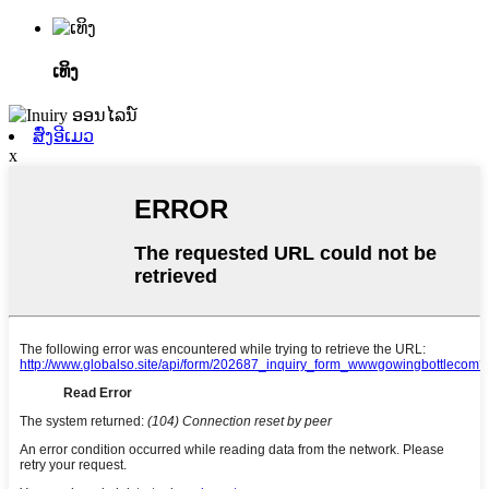
ເທິງ
ສົ່ງອີເມວ
x