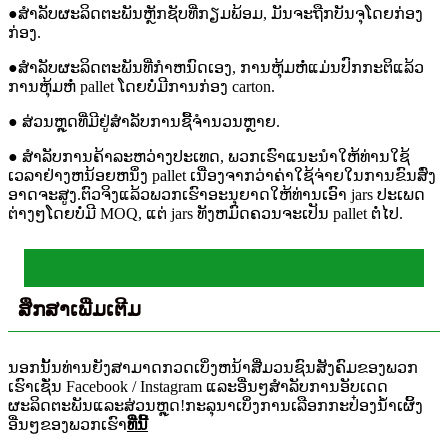
●ສໍາລັບຜະລິດຕະພັນຫຼັກຊັບທີ່ກຽມພ້ອມ, ມັນຈະຖືກບັນຈຸໂດຍກ່ອງ
ກ່ອງ.
●ສໍາລັບຜະລິດຕະພັນທີ່ກໍາຫນົດເອງ, ການຫຸ້ມຫໍ່ແມ່ນປົກກະຕິແລ້ວ
ການຫຸ້ມຫໍ່ pallet ໂດຍບໍ່ມີການກ່ອງ carton.
● ສ່ວນຫຼຸດທີ່ມີຢູ່ສໍາລັບການຊື້ຈໍານວນຫຼາຍ.
● ສໍາລັບການຄ້າລະຫວ່າງປະເທດ, ພວກເຮົາແນະນໍາໃຫ້ທ່ານໃຊ້
ເວລາຢ່າງຫນ້ອຍຫນຶ່ງ pallet ເນື່ອງຈາກວ່າຄ່າໃຊ້ຈ່າຍໃນການຂົນສົ່ງ
ອາດຈະສູງ.ຕົວຈິງແລ້ວພວກເຮົາອະນຸຍາດໃຫ້ທ່ານເອົາ jars ປະເພດ
ຕ່າງໆໂດຍບໍ່ມີ MOQ, ແຕ່ jars ທັງຫມົດຄວນຈະເປັນ pallet ຕໍ່ໄປ.
ສຶກສາເພີ່ມເຕີມ
ນອກນັ້ນທ່ານຍັງສາມາດກວດເບິ່ງຫນ້າສື່ມວນຊົນສັງຄົມຂອງພວກ
ເຮົາເຊັ່ນ Facebook / Instagram ແລະອື່ນໆສໍາລັບການອັບເດດ
ຜະລິດຕະພັນແລະສ່ວນຫຼຸດ!ກະລຸນາເບິ່ງການເລືອກກະປ໋ອງນໍ້າເຜິ້ງ
ອື່ນໆຂອງພວກເຮົາ
ທີ່ນີ້