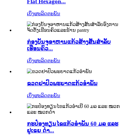
Flat Hexagon...
ເບິ່ງຜະລິດຕະພັນ
ກ່ອງບັນຈຸອາຫານແກ້ວສ້າງສັນສຳລັບ
ເຮືອນຄົວ...
ເບິ່ງຜະລິດຕະພັນ
ຂວດຢາປົວພະຍາດແກ້ວອໍາພັນ
ເບິ່ງຜະລິດຕະພັນ
ກະປ໋ອງທຽນໄຂແກ້ວອໍາພັນ 60 ມລ ແລະ
ຢູເຣຍ ດຳ...