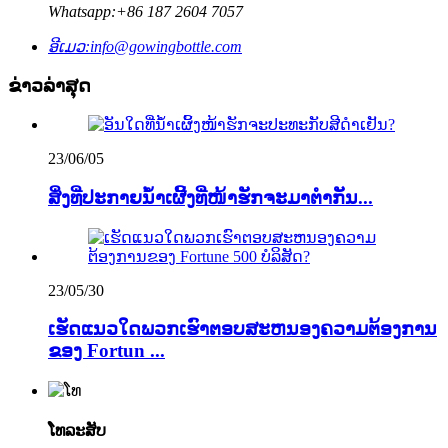
Whatsapp:
+86 187 2604 7057
ອີເມວ:
info@gowingbottle.com
ຂ່າວ​ລ່າ​ສຸດ
23/06/05
ສິ່ງ​ທີ່​ປະກາຍ​ນ້ຳ​ເຜີ້ງ​ທີ່​ໜ້າ​ຮັກ​ຈະ​ມາ​ຕຳ​ກັນ...
23/05/30
ເຮັດແນວໃດພວກເຮົາຕອບສະຫນອງຄວາມຕ້ອງການ
ຂອງ Fortun ...
ໂທລະສັບ