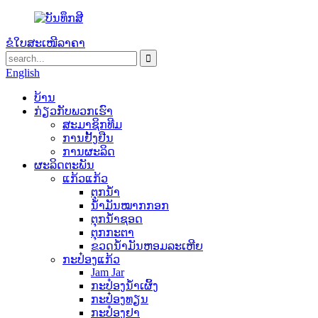
ຂໍໃບສະເໜີລາຄາ
English
ບ້ານ
ກ່ຽວ​ກັບ​ພວກ​ເຮົາ
ສະມາຊິກທີມ
ການຢັ້ງຢືນ
ການຜະລິດ
ຜະລິດຕະພັນ
ແກ້ວແກ້ວ
ຕຸກນ້ຳ
ນ້ຳມັນໝາກກອກ
ຕຸກນ້ຳຊອດ
ຕຸກກະຕາ
ຂວດນ້ໍາມັນຫອມລະເຫີຍ
ກະປ໋ອງແກ້ວ
Jam Jar
ກະປ໋ອງນໍ້າເຜິ້ງ
ກະປ໋ອງທຽນ
ກະປ໋ອງຢາ