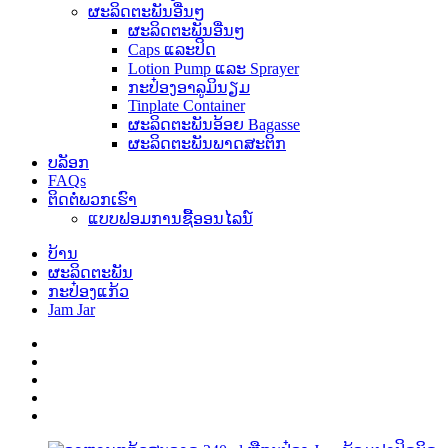
ຜະລິດຕະພັນອື່ນໆ
ຜະລິດຕະພັນອື່ນໆ
Caps ແລະປິດ
Lotion Pump ແລະ Sprayer
ກະປ໋ອງອາລູມິນຽມ
Tinplate Container
ຜະລິດຕະພັນອ້ອຍ Bagasse
ຜະລິດຕະພັນພາດສະຕິກ
ບລັອກ
FAQs
ຕິດ​ຕໍ່​ພວກ​ເຮົາ
ແບບຟອມການຊື້ອອນໄລນ໌
ບ້ານ
ຜະລິດຕະພັນ
ກະປ໋ອງແກ້ວ
Jam Jar