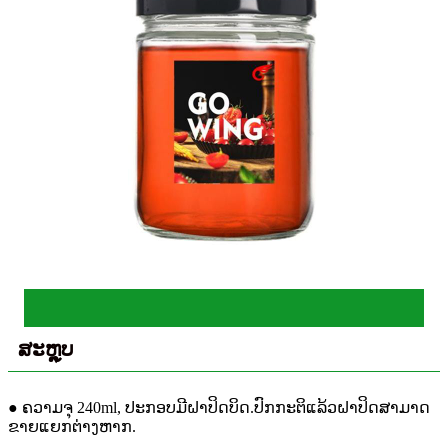
ສະຫຼຸບ
● ຄວາມຈຸ 240ml, ປະກອບມີຝາປິດບິດ.ປົກກະຕິແລ້ວຝາປິດສາມາດ
ຂາຍແຍກຕ່າງຫາກ.