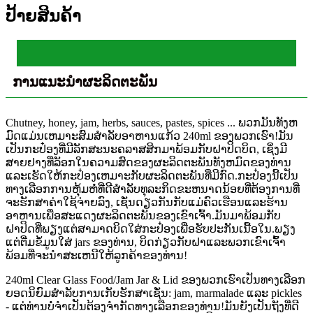
ປ້າຍສິນຄ້າ
ການແນະນໍາຜະລິດຕະພັນ
Chutney, honey, jam, herbs, sauces, pastes, spices ... ພວກມັນທັງຫ
ມົດແມ່ນເຫມາະສົມສໍາລັບອາຫານແກ້ວ 240ml ຂອງພວກເຮົາ!ມັນ
ເປັນກະປ໋ອງທີ່ມີລັກສະນະຄລາສສິກມາພ້ອມກັບຝາປິດບິດ, ເຊິ່ງມີ
ສາຍຢາງທີ່ລັອກໃນຄວາມສົດຂອງຜະລິດຕະພັນທັງຫມົດຂອງທ່ານ
ແລະເຮັດໃຫ້ກະປ໋ອງເຫມາະກັບຜະລິດຕະພັນທີ່ມີກົດ.ກະປ໋ອງນີ້ເປັນ
ທາງເລືອກການຫຸ້ມຫໍ່ທີ່ດີສໍາລັບທຸລະກິດຂະຫນາດນ້ອຍທີ່ຕ້ອງການທີ່
ຈະຮັກສາຄ່າໃຊ້ຈ່າຍລົງ, ເຊັ່ນດຽວກັນກັບແມ່ຄົວເຮືອນແລະຮ້ານ
ອາຫານເພື່ອສະແດງຜະລິດຕະພັນຂອງເຂົາເຈົ້າ.ມັນມາພ້ອມກັບ
ຝາປິດທີ່ພຽງແຕ່ສາມາດບິດໃສ່ກະປ໋ອງເພື່ອຮັບປະກັນເນື້ອໃນ.ພຽງ​
ແຕ່​ຕື່ມ​ຂໍ້​ມູນ​ໃສ່ jars ຂອງ​ທ່ານ​, ບິດ​ກ່ຽວ​ກັບ​ຝາ​ແລະ​ພວກ​ເຂົາ​ເຈົ້າ​
ພ້ອມ​ທີ່​ຈະ​ນໍາ​ສະ​ເຫນີ​ໃຫ້​ລູກ​ຄ້າ​ຂອງ​ທ່ານ​!
240ml Clear Glass Food/Jam Jar & Lid ຂອງພວກເຮົາເປັນທາງເລືອກ
ຍອດນິຍົມສໍາລັບການເກັບຮັກສາເຊັ່ນ: jam, marmalade ແລະ pickles
- ແຕ່ທ່ານບໍ່ຈໍາເປັນຕ້ອງຈໍາກັດທາງເລືອກຂອງທ່ານ!ມັນຍັງເປັນຖັງທີ່ດີ