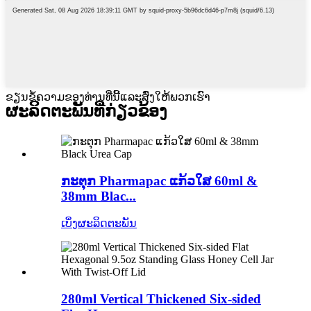
ຂຽນຂໍ້ຄວາມຂອງທ່ານທີ່ນີ້ແລະສົ່ງໃຫ້ພວກເຮົາ
ຜະ​ລິດ​ຕະ​ພັນ​ທີ່​ກ່ຽວ​ຂ້ອງ
ກະຕຸກ Pharmapac ແກ້ວໃສ 60ml &
38mm Blac...
ເບິ່ງຜະລິດຕະພັນ
280ml Vertical Thickened Six-sided