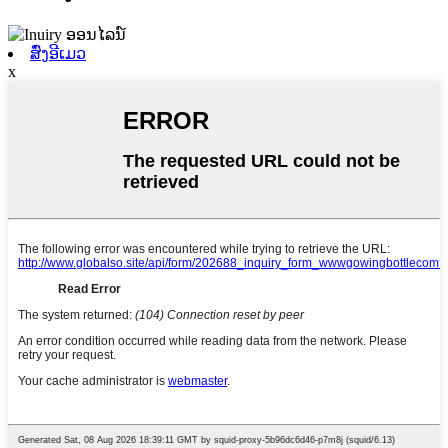
ສົ່ງອີເມວ
x