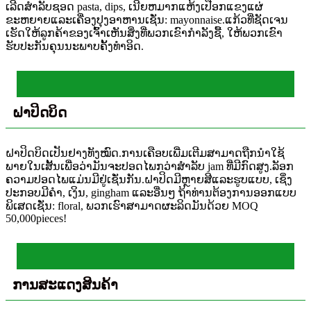
ເລີດສໍາລັບຊອດ pasta, dips, ເນີຍຫມາກແຫ້ງເປືອກແຂງແຜ່
ຂະຫຍາຍແລະເຄື່ອງປຸງອາຫານເຊັ່ນ: mayonnaise.ແກ້ວທີ່ຊັດເຈນ
ເຮັດໃຫ້ລູກຄ້າຂອງເຈົ້າເຫັນສິ່ງທີ່ພວກເຂົາກໍາລັງຊື້, ໃຫ້ພວກເຂົາ
ຮັບປະກັນຄຸນນະພາບຄັ້ງທໍາອິດ.
ຝາປິດບິດ
ຝາປິດບິດເປັນຢາງທັງໝົດ.ການເຄືອບເພີ່ມເຕີມສາມາດຖືກນໍາໃຊ້
ພາຍໃນເສັ້ນເພື່ອວ່າມັນຈະປອດໄພກວ່າສໍາລັບ jam ທີ່ມີກົດສູງ.ລັອກ
ຄວາມປອດໄພແມ່ນມີຢູ່ເຊັ່ນກັນ.ຝາປິດມີຫຼາຍສີແລະຮູບແບບ, ເຊິ່ງ
ປະກອບມີຄໍາ, ເງິນ, gingham ແລະອື່ນໆ ຖ້າທ່ານຕ້ອງການອອກແບບ
ພິເສດເຊັ່ນ: floral, ພວກເຮົາສາມາດຜະລິດມັນດ້ວຍ MOQ
50,000pieces!
ການສະແດງສິນຄ້າ