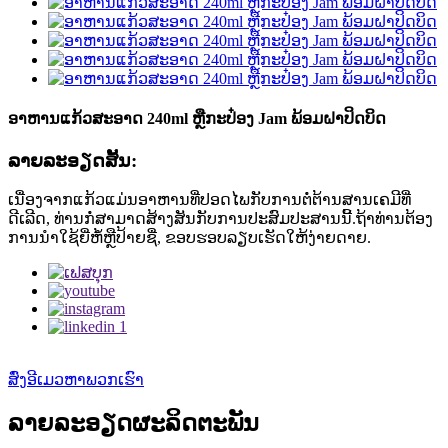
ອາຫານແກ້ວສະອາດ 240ml ຫຼືກະປ໋ອງ Jam ພ້ອມຝາປິດບິດ
ລາຍ​ລະ​ອຽດ​ສັ້ນ​:
ເນື່ອງຈາກແກ້ວແມ່ນອາຫານທີ່ປອດໄພກັບການຕໍ່ຕ້ານສານເຄມີທີ່
ດີເລີດ, ທ່ານກໍ່ສາມາດສ້າງສັນກັບການປະສົມປະສານນີ້.ຖ້າທ່ານຕ້ອງ
ການນໍາໃຊ້ຍີ່ຫໍ້ຫຼືປ້າຍຊື່, ຂອບຮອບລຽບເຮັດໃຫ້ງ່າຍດາຍ.
ສົ່ງອີເມວຫາພວກເຮົາ
ລາຍລະອຽດຜະລິດຕະພັນ