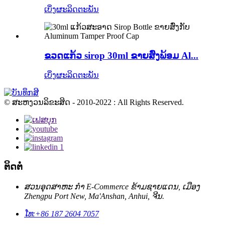
ເບິ່ງຜະລິດຕະພັນ
ຂວດແກ້ວ sirop 30ml ຂາຍສົ່ງພ້ອມ Al...
ເບິ່ງຜະລິດຕະພັນ
© ສະຫງວນລິຂະສິດ - 2010-2022 : All Rights Reserved.
ຕິດຕໍ່
ສວນອຸດສາຫະ ກຳ E-Commerce ຂ້າມຊາຍແດນ, ເມືອງ
Zhengpu Port New, Ma'Anshan, Anhui, ຈີນ.
ໂທ:
+86 187 2604 7057