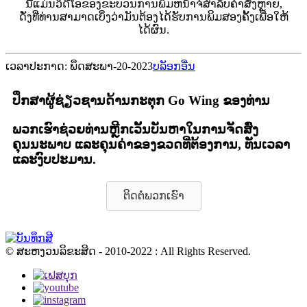
ນີ້ແມ່ນວິດີໂອຂອງຂະບວນການພິມຫນ້າຈໍສໍາລັບຄໍາສັ່ງຫຼາຍ,
ດັ່ງທີ່ທ່ານສາມາດເບິ່ງວ່າມັນຕ້ອງໄດ້ຮັບການພິມສອງຄັ້ງເພື່ອໃຫ້
ໄດ້ຜົນ.
ເວລາປະກາດ: ພຶດສະພາ-20-2023
ບລັອກອື່ນ
ປຶກສາຜູ້ຊ່ຽວຊານດ້ານກະຕຸກ Go Wing ຂອງທ່ານ
ພວກເຮົາຊ່ວຍທ່ານຫຼີກເວັ້ນບັນຫາໃນການຈັດສົ່ງ
ຄຸນນະພາບ ແລະຄຸນຄ່າຂອງຂວດທີ່ຕ້ອງການ, ທັນເວລາ
ແລະງົບປະມານ.
ຕິດ​ຕໍ່​ພວກ​ເຮົາ
© ສະຫງວນລິຂະສິດ - 2010-2022 : All Rights Reserved.