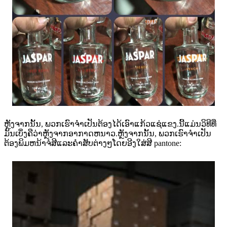
ຫຼັງຈາກນັ້ນ, ພວກເຮົາຈໍາເປັນຕ້ອງໄດ້ເອົາແກ້ວແຊ່ແຂງ.ນີ້ແມ່ນວິທີທີ່
ມັນເບິ່ງຄືວ່າຫຼັງຈາກອາກາດຫນາວ.ຫຼັງຈາກນັ້ນ, ພວກເຮົາຈໍາເປັນ
ຕ້ອງພິມຫນ້າຈໍສີແລະຄໍາສັບຕ່າງໆໂດຍອີງໃສ່ສີ pantone: