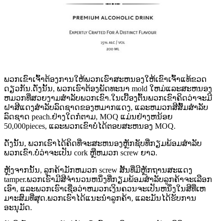
ພວກ​ເຂົາ​ເຈົ້າ​ຕ້ອງ​ການ​ໃຫ້​ພວກ​ເຮົາ​ສະ​ຫນອງ​ໃຫ້​ເຂົາ​ເຈົ້າ​ແທ້​ຂວດ​
ດຽວ​ກັນ.ດັ່ງນັ້ນ, ພວກເຮົາຕ້ອງພັດທະນາ mold ໃຫມ່ແລະສະຫນອງ
ຫມວກທີ່ສວຍງາມສໍາລັບພວກເຂົາ.ໃນເບື້ອງຕົ້ນພວກເຂົາຄິດວ່າຈະມີ
ຝາສີແດງສໍາລັບລົດຊາດຂອງຫມາກແດງ, ແລະຫມວກສີສົ້ມສໍາລັບ
ລົດຊາດ peach.ຢ່າງໃດກໍຕາມ, MOQ ແມ່ນຢ່າງຫນ້ອຍ
50,000pieces, ແລະພວກເຂົາບໍ່ໄດ້ຕອບສະຫນອງ MOQ.
ດັ່ງນັ້ນ, ພວກເຮົາໄດ້ຄິດທີ່ຈະສະຫນອງຫຼັກຊັບທີ່ກຽມພ້ອມສໍາລັບ
ພວກເຂົາ.ບໍ່ວ່າຈະເປັນ cork ຫຼືຫມວກ screw ຍາວ.
ຫຼັງຈາກນັ້ນ, ລູກຄ້າມັກຫມວກ screw ສັ້ນທີ່ມີຫຼັກຖານສະແດງ
tamper.ພວກ​ເຮົາ​ມີ​ສີ​ຈໍາ​ນວນ​ຫນຶ່ງ​ທີ່​ກຽມ​ພ້ອມ​ສໍາ​ລັບ​ລູກ​ຄ້າ​ຈະ​ເລືອກ​
ເອົາ​, ແລະ​ພວກ​ເຮົາ​ເຊື່ອ​ວ່າ​ຫມວກ​ເງິນ​ຄວນ​ຈະ​ເປັນ​ຫນຶ່ງ​ໃນ​ສີ​ທີ່​ເຫ
ມາະ​ສົມ​ທີ່​ສຸດ​.ພວກເຮົາໄດ້ແນະນໍາລູກຄ້າ, ແລະມັນໄດ້ຮັບການ
ອະນຸມັດ.