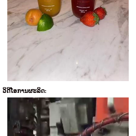
ວິດີໂອການຜະລິດ: