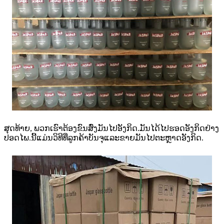
ສຸດທ້າຍ, ພວກເຮົາຕ້ອງຂົນສົ່ງມັນໄປອັງກິດ.ມັນ​ໄດ້​ໄປ​ຮອດ​ອັງ​ກິດ​ຢ່າງ​
ປອດ​ໄພ.ນີ້ແມ່ນວິທີທີ່ລູກຄ້າບັນຈຸແລະຂາຍມັນໄປຕະຫຼາດອັງກິດ.