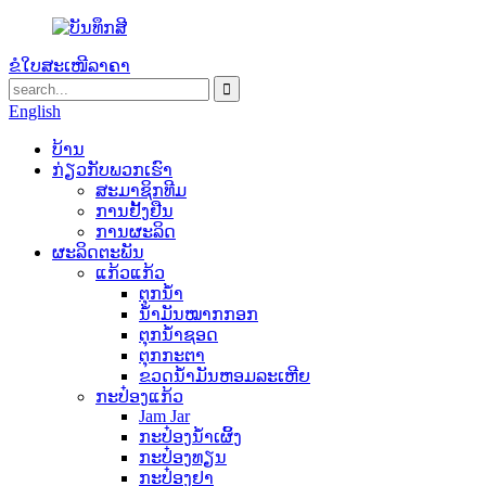
ຂໍໃບສະເໜີລາຄາ
English
ບ້ານ
ກ່ຽວ​ກັບ​ພວກ​ເຮົາ
ສະມາຊິກທີມ
ການຢັ້ງຢືນ
ການຜະລິດ
ຜະລິດຕະພັນ
ແກ້ວແກ້ວ
ຕຸກນ້ຳ
ນ້ຳມັນໝາກກອກ
ຕຸກນ້ຳຊອດ
ຕຸກກະຕາ
ຂວດນ້ໍາມັນຫອມລະເຫີຍ
ກະປ໋ອງແກ້ວ
Jam Jar
ກະປ໋ອງນໍ້າເຜິ້ງ
ກະປ໋ອງທຽນ
ກະປ໋ອງຢາ