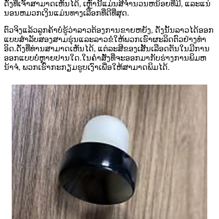
ດັ່ງທີ່ເຈົ້າສາມາດເຫັນໄດ້, ເຫຼົ່ານີ້ແມ່ນສີຈໍານວນຫນ້ອຍທີ່ມີ, ແລະແນ່
ນອນຫມວກເງິນແມ່ນທາງເລືອກທີ່ດີທີ່ສຸດ.
ຕົວຈິງແລ້ວລູກຄ້າບໍ່ຮູ້ວ່າລາວຕ້ອງການຂາຍຫຍັງ, ດັ່ງນັ້ນລາວໄດ້ອອກ
ແບບສໍາລັບສອງສາມຮຸ່ນແລະລາວຂໍໃຫ້ພວກເຮົາຜະລິດຕົວຢ່າງທໍາ
ອິດ.ດັ່ງທີ່ທ່ານສາມາດເຫັນໄດ້, ແຕ່ລະສີຂອງເສັ້ນເລືອດຕັນໃນມີການ
ອອກແບບບໍ່ຫຼາຍປານໃດ.ໃນຄໍາສັ່ງທີ່ຈະອອກມາກັບຮ່າງການພິມຫ
ນ້າຈໍ, ພວກເຮົາກະກຽມຮູບເງົາເພື່ອໃຫ້ສາມາດພິມໄດ້.