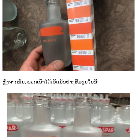
ຫຼັງຈາກນັ້ນ, ພວກເຮົາໄດ້ເຮັດມັນຢ່າງສົມບູນໃນນີ້: