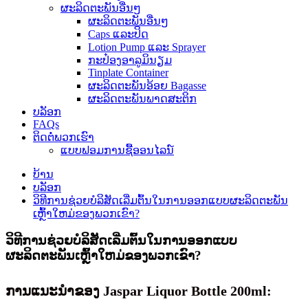
ຜະລິດຕະພັນອື່ນໆ
ຜະລິດຕະພັນອື່ນໆ
Caps ແລະປິດ
Lotion Pump ແລະ Sprayer
ກະປ໋ອງອາລູມິນຽມ
Tinplate Container
ຜະລິດຕະພັນອ້ອຍ Bagasse
ຜະລິດຕະພັນພາດສະຕິກ
ບລັອກ
FAQs
ຕິດ​ຕໍ່​ພວກ​ເຮົາ
ແບບຟອມການຊື້ອອນໄລນ໌
ບ້ານ
ບລັອກ
ວິທີການຊ່ວຍບໍລິສັດເລີ່ມຕົ້ນໃນການອອກແບບຜະລິດຕະພັນ
ເຫຼົ້າໃຫມ່ຂອງພວກເຂົາ?
ວິທີການຊ່ວຍບໍລິສັດເລີ່ມຕົ້ນໃນການອອກແບບ
ຜະລິດຕະພັນເຫຼົ້າໃຫມ່ຂອງພວກເຂົາ?
ການແນະນໍາຂອງ Jaspar Liquor Bottle 200ml: