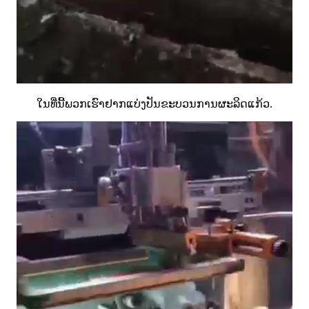
ໃນທີ່ນີ້ພວກເຮົາຢາກແບ່ງປັນຂະບວນການຜະລິດແກ້ວ.