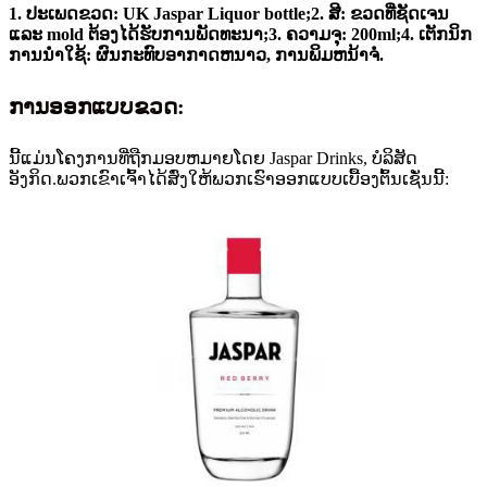
1. ປະເພດຂວດ: UK Jaspar Liquor bottle;2. ສີ: ຂວດທີ່ຊັດເຈນ
ແລະ mold ຕ້ອງໄດ້ຮັບການພັດທະນາ;3. ຄວາມຈຸ: 200ml;4. ເຕັກນິກ
ການນໍາໃຊ້: ຜົນກະທົບອາກາດຫນາວ, ການພິມຫນ້າຈໍ.
ການອອກແບບຂວດ:
ນີ້ແມ່ນໂຄງການທີ່ຖືກມອບຫມາຍໂດຍ Jaspar Drinks, ບໍລິສັດ
ອັງກິດ.ພວກເຂົາເຈົ້າໄດ້ສົ່ງໃຫ້ພວກເຮົາອອກແບບເບື້ອງຕົ້ນເຊັ່ນນີ້: