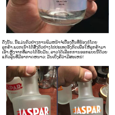
ດັ່ງນັ້ນ, ນີ້ແມ່ນຕົວຢ່າງການພິມຫນ້າຈໍເບື້ອງຕົ້ນທີ່ຮ້ອງຂໍໂດຍ
ລູກຄ້າ.
ພວກເຮົາໄດ້ສົ່ງຕົວຢ່າງໄປປະເທດອັງກິດເພື່ອໃຫ້ລູກຄ້າມາ
ເອົາ.ຫຼັງຈາກທີ່ລາວໄດ້ຮັບມັນ, ລາວໄດ້ເລືອກການອອກແບບນີ້ດ້ວຍ
ແກ້ວລຸ້ນທີ່ມີອາກາດຫນາວ: ມັນເບິ່ງຄືວ່າມີສະເຫນ່!